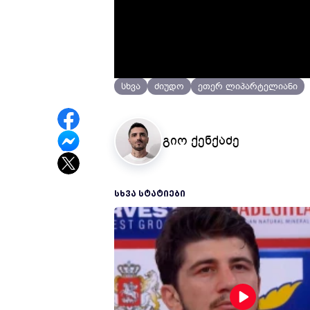
1 წლის წინ
ქართული სპორტი
სხვა
ძიუდო
ეთერ ლიპარტელიანი
გიო ქენქაძე
ᲡᲮᲕᲐ ᲡᲢᲐᲢᲘᲔᲑᲘ