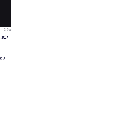
ლის
2 წთ
ველ
ის