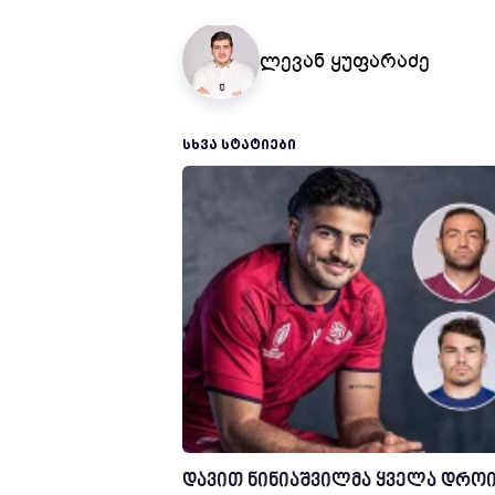
ლევან ყუფარაძე
ᲡᲮᲕᲐ ᲡᲢᲐᲢᲘᲔᲑᲘ
დავით ნინიაშვილმა ყველა დრო