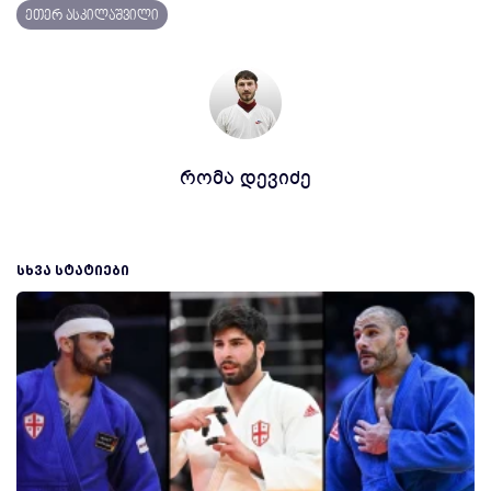
ეთერ ასკილაშვილი
რომა დევიძე
ᲡᲮᲕᲐ ᲡᲢᲐᲢᲘᲔᲑᲘ