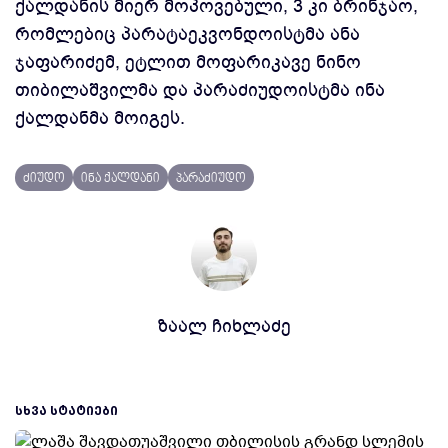
ქალდანის მიერ მოპოვებული, 3 კი ბრინჯაო,
რომლებიც პარატაეკვონდოისტმა ანა
ჯაფარიძემ, ეტლით მოფარიკავე ნინო
თიბილაშვილმა და პარაძიუდოისტმა ინა
ქალდანმა მოიგეს.
ძიუდო
ინა ქალდანი
პარაძიუდო
ზაალ ჩიხლაძე
ᲡᲮᲕᲐ ᲡᲢᲐᲢᲘᲔᲑᲘ