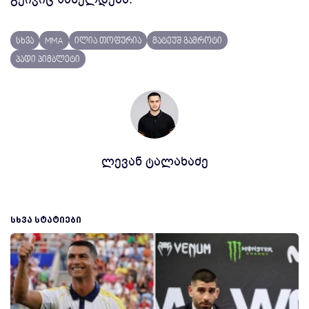
სხვა
MMA
ილია თოფურია
მატეუშ გამროტი
პადი პიმბლეტი
ლევან ტალახაძე
ᲡᲮᲕᲐ ᲡᲢᲐᲢᲘᲔᲑᲘ