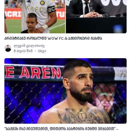
კრიშტიანუ რონალდუ WOW FC-ს აქციონერი გახდა
ლევან ტალახაძე
8 თვის წინ
სხვა
"საქმეს ისე მივუდექით, თითქოს ჯასტინის გუნდი ვიყავით" -