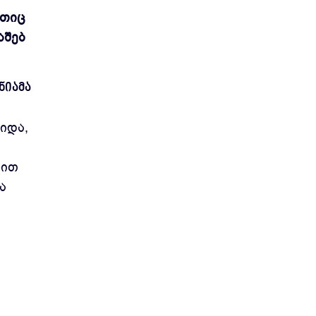
ითიც
აშებ
ნიამა
იდა,
ლით
ა