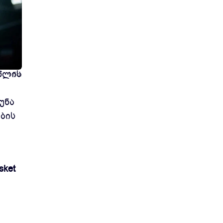
 წლის
1 წთ
უნა
ბის
sket