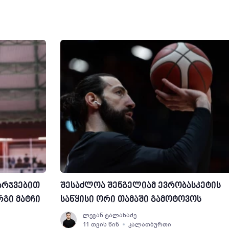
არჯვებით
შესაძლოა შენგელიამ ევრობასკეტის
რგი მატჩი
საწყისი ორი თამაში გამოტოვოს
ლევან ტალახაძე
11 თვის წინ
კალათბურთი