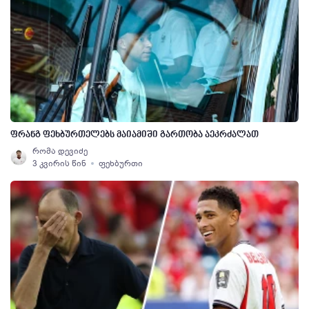
ფრანგ ფეხბურთელებს მაიამიში გართობა აეკრძალათ
რომა დევიძე
3 კვირის წინ
ფეხბურთი