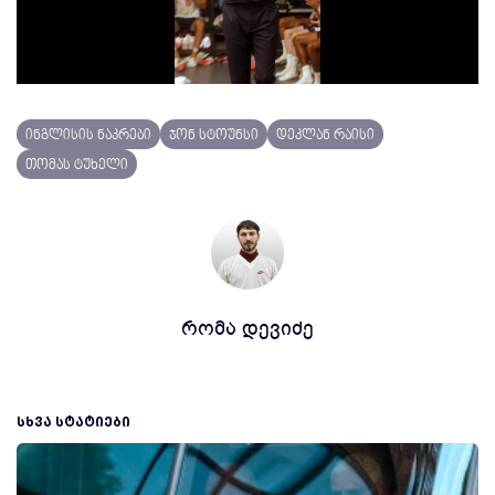
Video
ინგლისის ნაკრები
ჯონ სტოუნსი
დეკლან რაისი
თომას ტუხელი
რომა დევიძე
ᲡᲮᲕᲐ ᲡᲢᲐᲢᲘᲔᲑᲘ