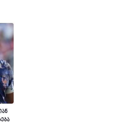
იან
რება