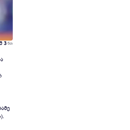
მ 3
1 წთ
ა
რ
სამე
).