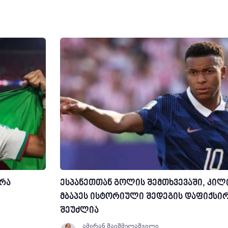
ერა
ესპანეთთან გოლის შემთხვევაში, კილ
მბაპეს ისტორიული შედეგის დაფიქსი
შეუძლია
ამირან შაიშმელაშვილი