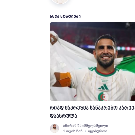
ᲡᲮᲕᲐ ᲡᲢᲐᲢᲘᲔᲑᲘ
რიად მაჰრეზმა სანაკრებო კარი
დაასრულა
ამირან შაიშმელაშვილი
1 თვის წინ
ფეხბურთი