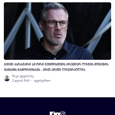
ჯეიმი კარაგერი ამ ორი გუნდისთვის პრემიერ ლიგის მოგების
შანსებს გამორიცხავს - ერთ-ერთი ლივერპულია
ნიკა ქველიძე
2 დღის წინ
ფეხბურთი