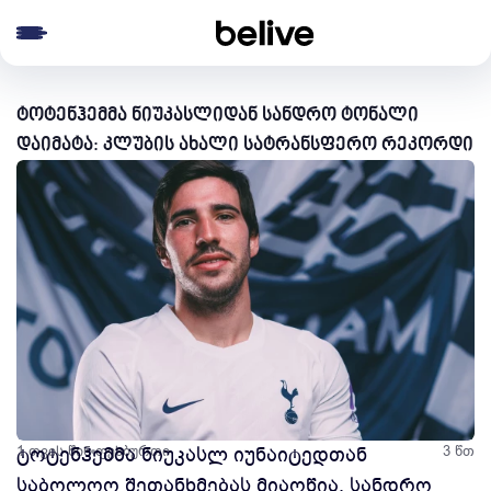
e menu
ტოტენჰემმა ნიუკასლიდან სანდრო ტონალი
დაიმატა: კლუბის ახალი სატრანსფერო რეკორდი
1 თვის წინ
ტოტენჰემმა ნიუკასლ იუნაიტედთან
ფეხბურთი
3 წთ
საბოლოო შეთანხმებას მიაღწია. სანდრო