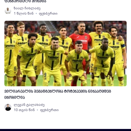
ფეხბურთელი მოხვდა
ზაალ ჩიხლაძე
1 წლის წინ
ფეხბურთი
ვილიარეალის შემადგენლობა ტოტენჰემის წინააღმდეგ
ცნობილია
ლევან ტალახაძე
10 თვის წინ
ფეხბურთი