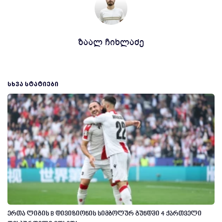
ზაალ ჩიხლაძე
ᲡᲮᲕᲐ ᲡᲢᲐᲢᲘᲔᲑᲘ
ერთა ლიგის B დივიზიონის სიმბოლურ გუნდში 4 ქართველი