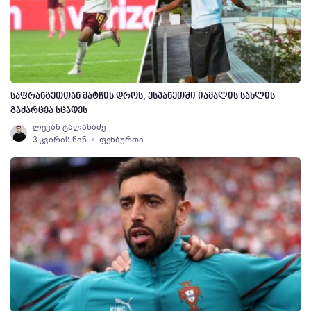
საფრანგეთთან მატჩის დროს, ესპანეთში იამალის სახლის
გაძარცვა სცადეს
ლევან ტალახაძე
3 კვირის წინ
ფეხბურთი