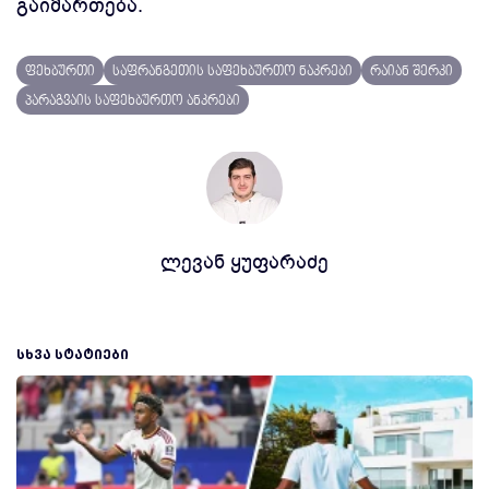
გაიმართება.
ფეხბურთი
საფრანგეთის საფეხბურთო ნაკრები
რაიან შერკი
პარაგვაის საფეხბურთო ანკრები
ლევან ყუფარაძე
ᲡᲮᲕᲐ ᲡᲢᲐᲢᲘᲔᲑᲘ