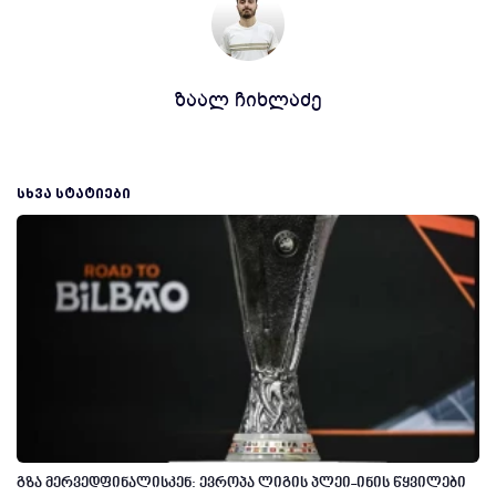
ზაალ ჩიხლაძე
ᲡᲮᲕᲐ ᲡᲢᲐᲢᲘᲔᲑᲘ
გზა მერვედფინალისკენ: ევროპა ლიგის პლეი-ინის წყვილები