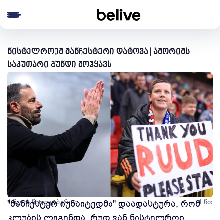
e menu
ნისტელროიმ მანჩესტერი დატოვა | ამორიმს
საკუთარი გუნდი მოჰყავს
1 წლის წინ
"მანჩესტერ იუნაიტედმა" დაადასტურა, რომ
ფეხბურთი
1 წთ
კლუბის ლეგენდა, რუდ ვან ნისტელროი