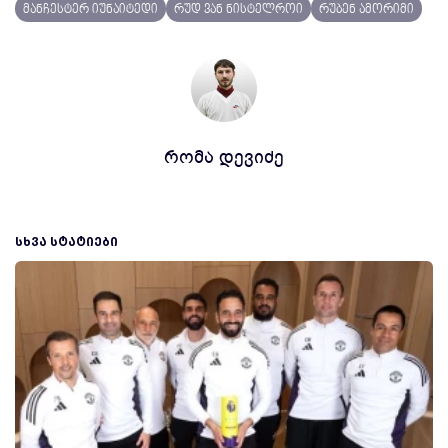
მანჩესტერ იუნაიტედი
რუდ ვან ნისტელროი
რუბენ ამორიმი
რომა დევიძე
ᲡᲮᲕᲐ ᲡᲢᲐᲢᲘᲔᲑᲘ