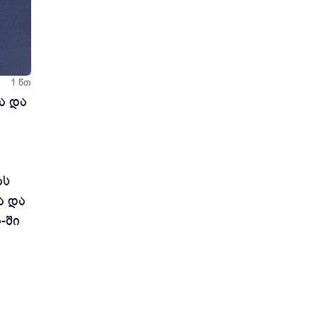
1 წთ
ა და
ბს
ა და
-ში