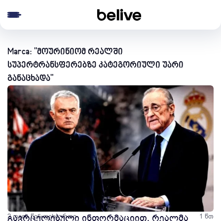
e menu
Marca: "მოურინიომ რეალში
სუპერტრანსფერებზე კატეგორიული უარი
განაცხადა"
2 თვის წინ
გავრცელებული ინფორმაციით, რეალმა
ფეხბურთი
1 წთ