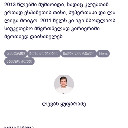
2013 წლებში მუშაობდა, სადაც კლუბთან
ერთად ესპანეთის თასი, სუპერთასი და ლა
ლიგა მოიგო. 2011 წელს კი იგი მსოფლიოს
საუკეთესო მწვრთნელად კარიერაში
მეოთხედ დაასახელეს.
ფეხბურთი
ჟოზე მოურინიო
მადრიდის რეალი
Marca
სამეფო კლუბი
ლევან ყუფარაძე
ᲡᲮᲕᲐ ᲡᲢᲐᲢᲘᲔᲑᲘ