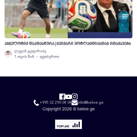
ანჩელოტიმ დაადასტურა | ნეიმარი შოტლანდიასთან ითამაშებს
ლევან ყუფარაძე
1 თვის წინ
ფეხბურთი
+995 32 290 04 04
info@belive.ge
Copyright 2026 © belive.ge