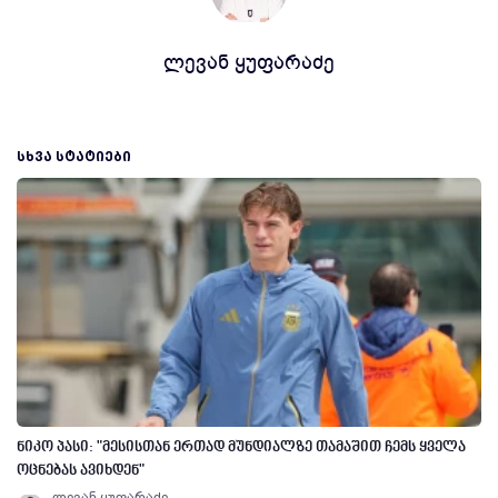
ლევან ყუფარაძე
ᲡᲮᲕᲐ ᲡᲢᲐᲢᲘᲔᲑᲘ
ნიკო პასი: "მესისთან ერთად მუნდიალზე თამაშით ჩემს ყველა
ოცნებას ავიხდენ"
ლევან ყუფარაძე