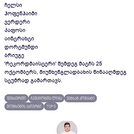
ჩელსი
ჰოფენჰაიმი
ვერდერი
პაფოსი
აინტრახტი
დორტმუნდი
ბრიუგე
'რეკორდმაისტერი' შემდეგ მატჩს 25
ოქტომბერს, მიუნხენგლადბახის წინააღმდეგ
სტუმრად გამართავს.
ფეხბურთი
ჩემპიონთა ლიგა
ვენსან კომპანი
მიუნხენის ბაიერნი
TOP 5