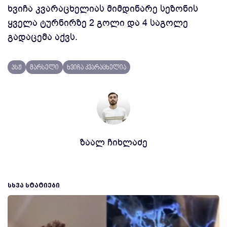
ხვიჩა კვარაცხელიას მიმდინარე სეზონის
ყველა ტურნირზე 2 გოლი და 4 საგოლე
გადაცემა აქვს.
პსჟ
მარსელი
ხვიჩა კვარაცხელია
ზაალ ჩიხლაძე
ᲡᲮᲕᲐ ᲡᲢᲐᲢᲘᲔᲑᲘ