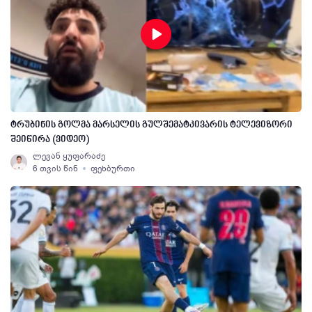
ტრუბინის გოლმა მარსელის გულშემატკივარის ტელევიზორი
შეიწირა (ვიდეო)
ლევან ყუფარაძე
6 თვის წინ
ფეხბურთი