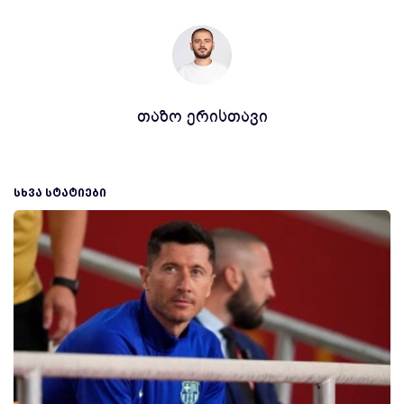
თაზო ერისთავი
ᲡᲮᲕᲐ ᲡᲢᲐᲢᲘᲔᲑᲘ