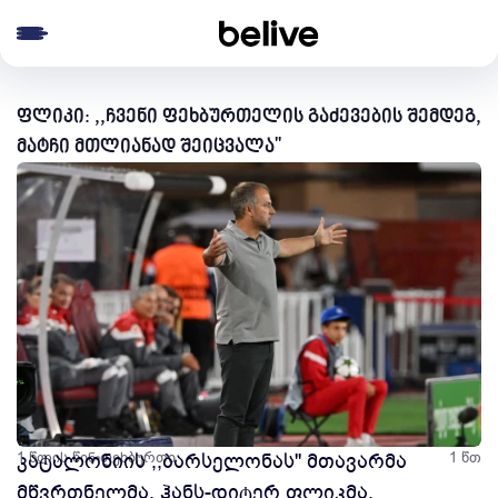
e menu
ფლიკი: ,,ჩვენი ფეხბურთელის გაძევების შემდეგ,
მატჩი მთლიანად შეიცვალა''
1 წლის წინ
კატალონიის ,,ბარსელონას'' მთავარმა
ფეხბურთი
1 წთ
მწვრთნელმა, ჰანს-დიტერ ფლიკმა,