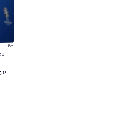
თ,
1 წთ
თა
ლი