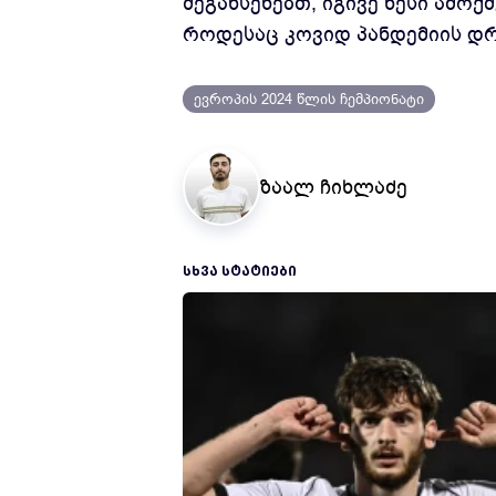
შეგახსენებთ, იგივე წესი ამოქ
როდესაც კოვიდ პანდემიის დრო
ევროპის 2024 წლის ჩემპიონატი
ზაალ ჩიხლაძე
ᲡᲮᲕᲐ ᲡᲢᲐᲢᲘᲔᲑᲘ