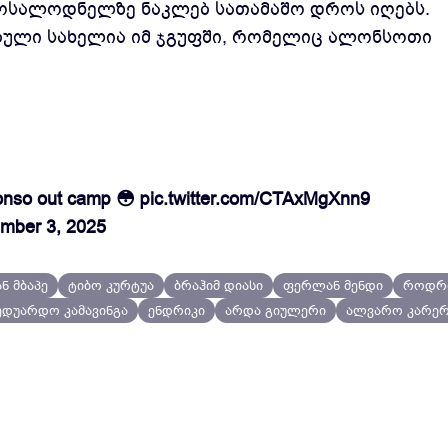
მოსალოდნელზე ნაკლებ სათამაშო დროს იღებს.
ბული სახელია იმ ჯგუფში, რომელიც ალონსოთი
lonso out camp 😳
pic.twitter.com/CTAxMgXnn9
mber 3, 2025
ნ მბაპე
ტიბო კურტუა
ბრაჰიმ დიასი
ფერლან მენდი
როდრ
ედუარდო კამავინგა
ენდრიკი
არდა გიულერი
ალვარო კარერ