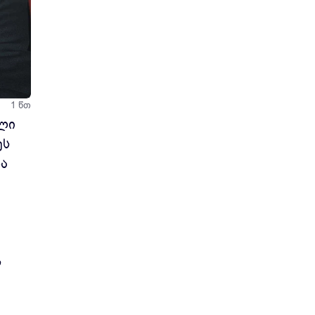
ნდში
1 წთ
ელი
ეს
ა
ს