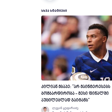
ᲡᲮᲕᲐ ᲡᲢᲐᲢᲘᲔᲑᲘ
კილიან მბაპე: "არ მაინტერესებს
ბომბარდირობა - მესი ფინალში
აუცილებლად გაიტანს"
ლევან ყუფარაძე