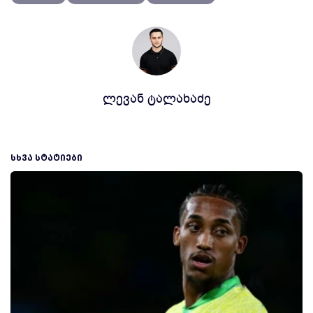
ლევან ტალახაძე
ᲡᲮᲕᲐ ᲡᲢᲐᲢᲘᲔᲑᲘ