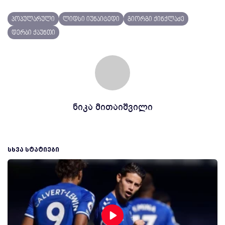
პოპულარული
ლიდსი იუნაიტედი
გიორგი ქინქლაძე
დერბი ქაუნთი
ნიკა მითაიშვილი
ᲡᲮᲕᲐ ᲡᲢᲐᲢᲘᲔᲑᲘ