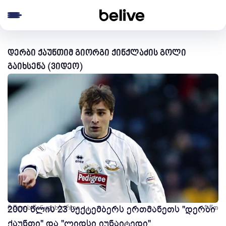
e menu
დერბი ქაუნთიმ გიორგი ქინქლაძის გოლი
გაიხსენა (ვიდეო)
6 წლის წინ
2000 წლის 23 სექტემბერს ერთმანეთს "დერბი
ფეხბურთი
1 წთ
ქაუნთი" და "ლიდსი იუნაიტედი"