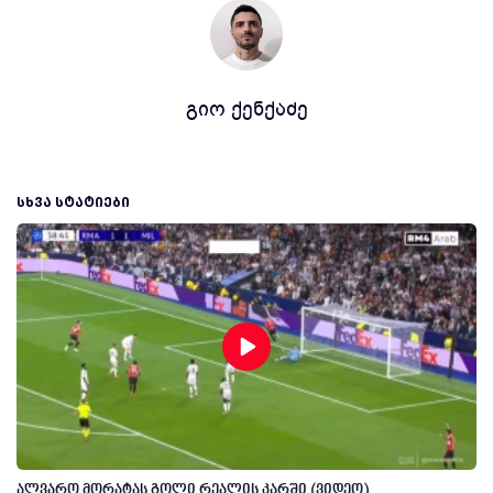
გიო ქენქაძე
ᲡᲮᲕᲐ ᲡᲢᲐᲢᲘᲔᲑᲘ
ალვარო მორატას გოლი რეალის კარში (ვიდეო)