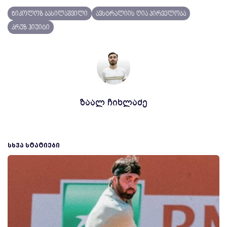
ნიკოლოზ ბასილაშვილი
ავსტრალიის ღია პირველობა
კრუზ ჰიუიტი
ზაალ ჩიხლაძე
ᲡᲮᲕᲐ ᲡᲢᲐᲢᲘᲔᲑᲘ