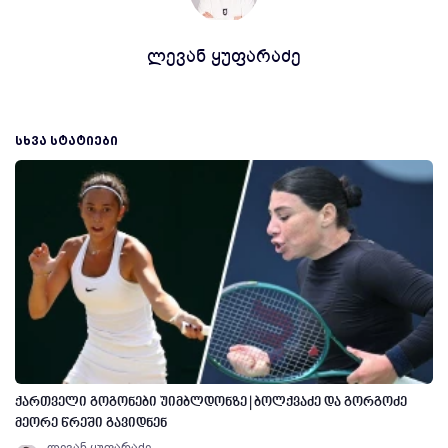
ლევან ყუფარაძე
ᲡᲮᲕᲐ ᲡᲢᲐᲢᲘᲔᲑᲘ
ქართველი გოგონები უიმბლდონზე | ბოლქვაძე და გორგოძე
მეორე წრეში გავიდნენ
ლევან ყუფარაძე