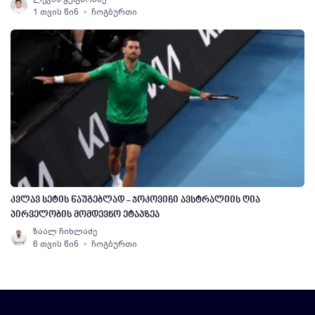
1 თვის წინ
ჩოგბურთი
კვლავ სეტის წაუგებლად - ჯოკოვიჩი ავსტრალიის ღია
პირველობის მომდევნო ეტაპზეა
ზაალ ჩიხლაძე
6 თვის წინ
ჩოგბურთი