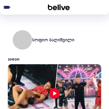
e menu
სოფიო ბაღიშვილი
ᲕᲘᲓᲔᲝ