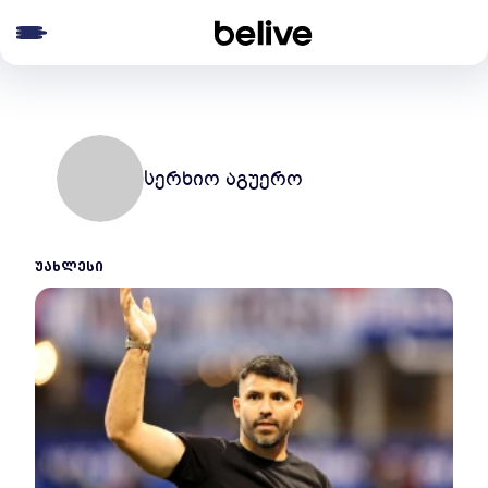
e menu
სერხიო აგუერო
ᲣᲐᲮᲚᲔᲡᲘ