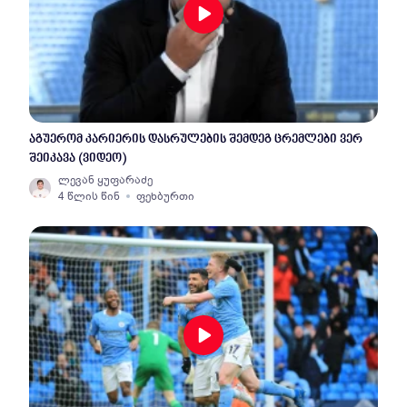
აგუერომ კარიერის დასრულების შემდეგ ცრემლები ვერ
შეიკავა (ვიდეო)
ლევან ყუფარაძე
4 წლის წინ
ფეხბურთი