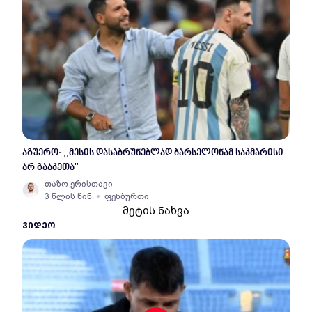
აგუერო: ,,მესის დასაბრუნებლად ბარსელონამ საკმარისი
არ გააკეთა''
თაზო ერისთავი
3 წლის წინ
ფეხბურთი
მეტის ნახვა
ᲕᲘᲓᲔᲝ