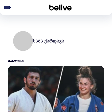
e menu
საბა ქარდავა
ᲣᲐᲮᲚᲔᲡᲘ