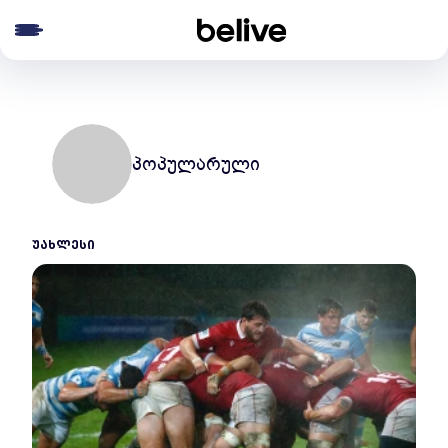
e menu
პოპულარული
ᲣᲐᲮᲚᲔᲡᲘ