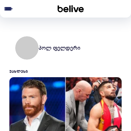
e menu
პოლ ფელდერი
ᲣᲐᲮᲚᲔᲡᲘ