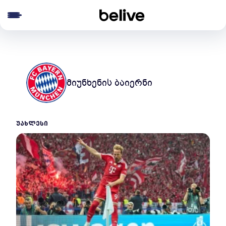
e menu
მიუნხენის ბაიერნი
ᲣᲐᲮᲚᲔᲡᲘ