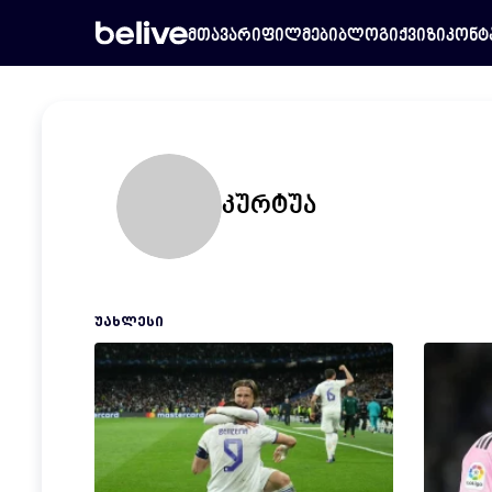
მთავარი
ფილმები
ბლოგი
ქვიზი
კონტ
კურტუა
ᲣᲐᲮᲚᲔᲡᲘ