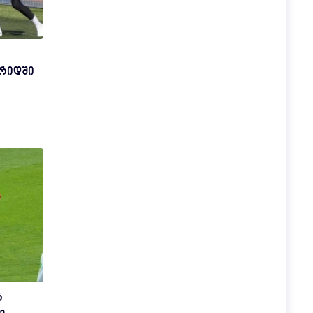
დრიდში
რ