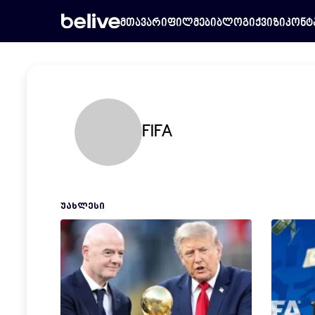
მთავარი
ფილმები
ბლოგი
ქვიზი
კონტ
FIFA
ᲣᲐᲮᲚᲔᲡᲘ