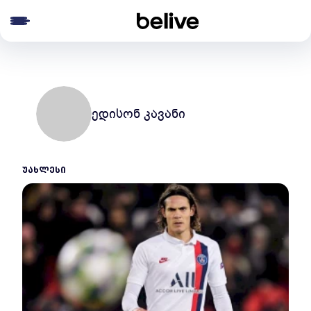
e menu
ედისონ კავანი
ᲣᲐᲮᲚᲔᲡᲘ