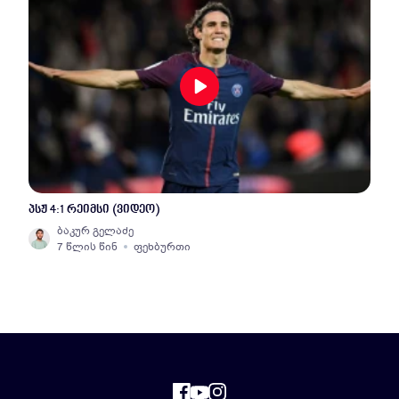
პსჟ 4:1 რეიმსი (ვიდეო)
ბაკურ გელაძე
7 წლის წინ
ფეხბურთი