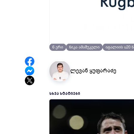
7 წლის წინ
რაგბი
6 ერი
ნიკა ამაშუკელი
იტალიის u20 
ლევან ყუფარაძე
ᲡᲮᲕᲐ ᲡᲢᲐᲢᲘᲔᲑᲘ