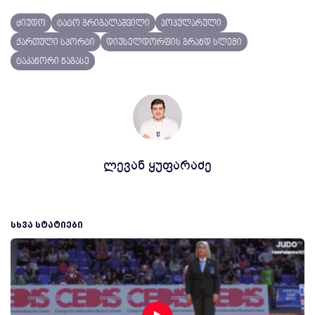
ძიუდო
ტატო გრიგალაშვილი
პოპულარული
ქართული სპორტი
დიუსელდორფის გრანდ სლემი
ტაკანორი ნაგასე
ლევან ყუფარაძე
ᲡᲮᲕᲐ ᲡᲢᲐᲢᲘᲔᲑᲘ