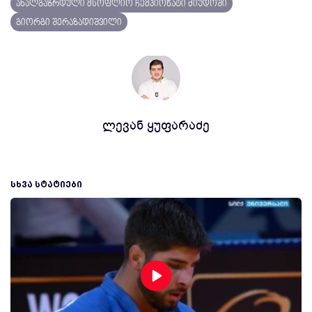
ახალგაზრდული მსოფლიო ჩემპიონატი ძიუდოში
გიორგი შერაზადიშვილი
ლევან ყუფარაძე
ᲡᲮᲕᲐ ᲡᲢᲐᲢᲘᲔᲑᲘ