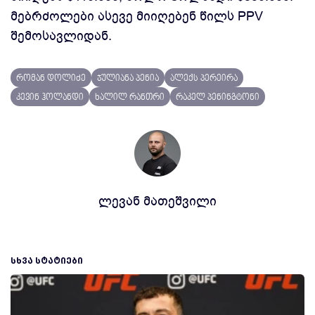
მებრძოლები ასევე მიიღებენ წილს PPV
შემოსავლიდან.
რომან დოლიძე
ჯულიანა პენია
ალექს პერეირა
კევინ ჰოლანდი
ხალილ რანთრი
რაკელ პენინგტონი
ლევან მათეშვილი
ᲡᲮᲕᲐ ᲡᲢᲐᲢᲘᲔᲑᲘ