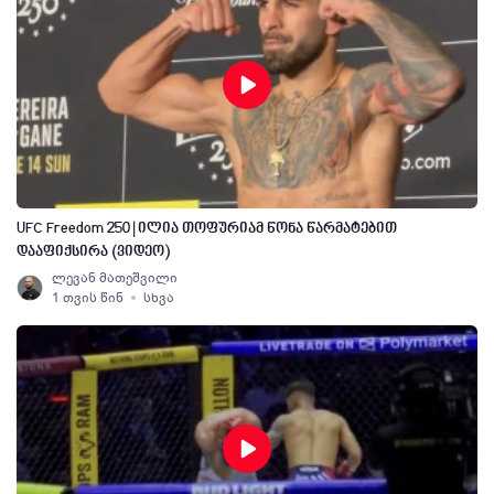
UFC Freedom 250 | ილია თოფურიამ წონა წარმატებით
დააფიქსირა (ვიდეო)
ლევან მათეშვილი
1 თვის წინ
სხვა