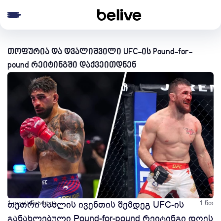
e menu
თოფურია და დვალიშვილი UFC-ის Pound-for-
pound რეიტინგში დაქვეითდნენ
1 თვის წინ
თეთრი სახლის ივენთის შემდეგ UFC-ის
სხვა
1 წთ
განახლებული Pound-for-pound რეიტინგი დღეს