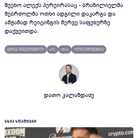
შეეხო ალექს პერეირასაც - ბრაზილიელმა
მებრძოლმა ოთხი ადგილი დაკარგა და
ამჟამად რეიტინგის მერვე საფეხურზე
დაქვეითდა.
მერაბ დვალიშვილი
UFC
MMA
ილია თოფურია
დათო კალანდაძე
ᲡᲮᲕᲐ ᲡᲢᲐᲢᲘᲔᲑᲘ