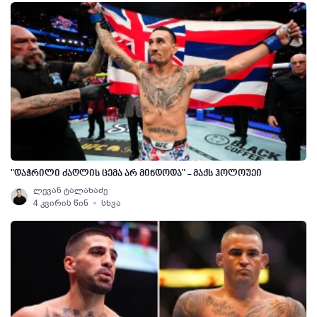
"დაჭრილი ძაღლის ცემა არ მინდოდა" - მაქს ჰოლოუეი
ლევან ტალახაძე
4 კვირის წინ
სხვა