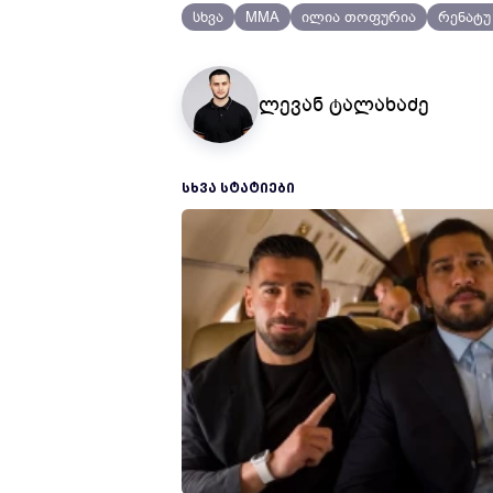
სხვა
MMA
ილია თოფურია
რენატუ
ლევან ტალახაძე
ᲡᲮᲕᲐ ᲡᲢᲐᲢᲘᲔᲑᲘ