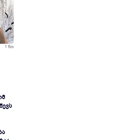
ვს.
1 წთ
ომ
წევს
ბა