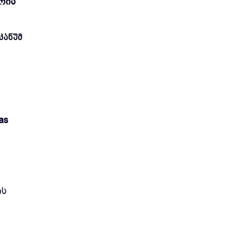
რია
კანუმ
as
ის