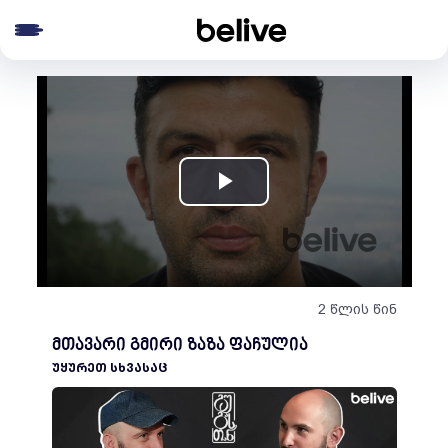
e menu
Play
Video
2 წლის წინ
მთავარი გმირი ზაზა ფაჩულია
ᲣᲧᲣᲠᲔᲗ ᲡᲮᲕᲐᲡᲐᲪ