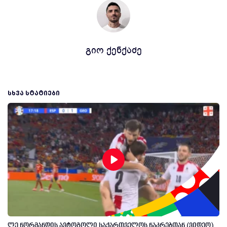
გიო ქენქაძე
ᲡᲮᲕᲐ ᲡᲢᲐᲢᲘᲔᲑᲘ
ლე ნორმანდის ავტოგოლი საქართველოს ნაკრებთან (ვიდეო)