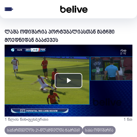
e menu
ლაშა ოდიშარია პორტუგალიასთან მატჩში
მოედნიდან გააძევეს
Play
Video
1 წლის წინ
ფეხბურთი
1 წთ
საქართველოს 21-წლამდელთა ნაკრები
საბა ოდიშარია