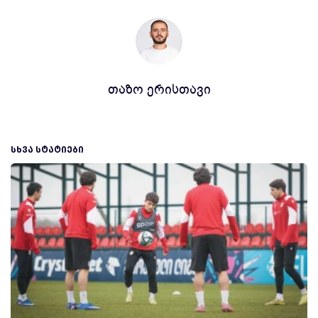
თაზო ერისთავი
ᲡᲮᲕᲐ ᲡᲢᲐᲢᲘᲔᲑᲘ