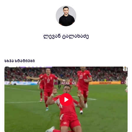
ლევან ტალახაძე
ᲡᲮᲕᲐ ᲡᲢᲐᲢᲘᲔᲑᲘ