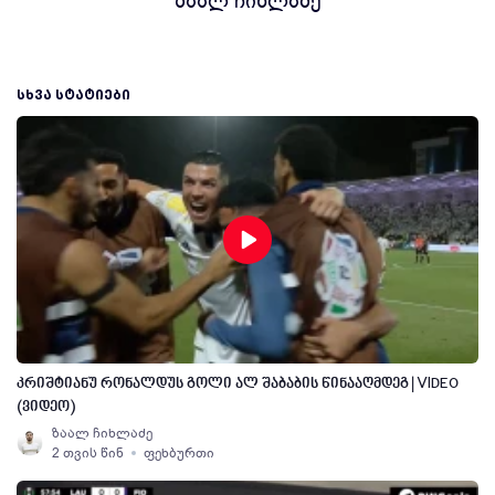
ზაალ ჩიხლაძე
ᲡᲮᲕᲐ ᲡᲢᲐᲢᲘᲔᲑᲘ
კრიშტიანუ რონალდუს გოლი ალ შაბაბის წინააღმდეგ | VIDEO
(ვიდეო)
ზაალ ჩიხლაძე
2 თვის წინ
ფეხბურთი