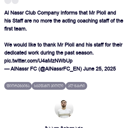
Al Nassr Club Company informs that Mr Pioli and
his Staff are no more the acting coaching staff of the
first team.
We would like to thank Mr Pioli and his staff for their
dedicated work during the past season.
pic.twitter.com/U4aMzNWbUp
— AlNassr FC (@AlNassrFC_EN)
June 25, 2025
ფიორენტინა
სტეფანო პიოლი
ალ ნასრი