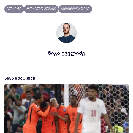
ალჟირი
რონალდ კუმანი
ნიდერლანდები
ნიკა ქველიძე
ᲡᲮᲕᲐ ᲡᲢᲐᲢᲘᲔᲑᲘ