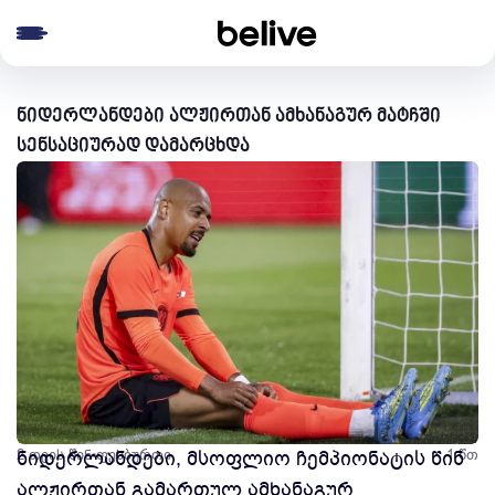
e menu
ნიდერლანდები ალჟირთან ამხანაგურ მატჩში
სენსაციურად დამარცხდა
2 თვის წინ
ნიდერლანდები, მსოფლიო ჩემპიონატის წინ
ფეხბურთი
1 წთ
ალჟირთან გამართულ ამხანაგურ