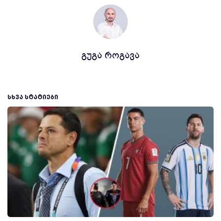
გუგა როგავა
ᲡᲮᲕᲐ ᲡᲢᲐᲢᲘᲔᲑᲘ