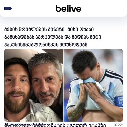
e menu
მესის ცრემლების მიზეზი | მისი ოჯახი
განცხადებას ავრცელებს და მედიას მეტი
პასუხისმგებლობისკენ მოუწოდებს
1 თვის წინ
მსოფლიო ჩემპიონატის ჯგუფურ ეტაპზე
ფეხბურთი
2 წთ