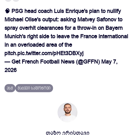
🧠 PSG head coach Luis Enrique's plan to nullify
Michael Olise's output: asking Matvey Safonov to
spray overhit clearances for a throw-in on Bayern
Munich's right side to leave the France international
in an overloaded area of the
pitch.
pic.twitter.com/pHEt3DBXyj
— Get French Football News (@GFFN)
May 7,
2026
პსჟ
მატვეი საფონოვი
თაზო ერისთავი