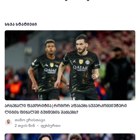
ᲡᲮᲕᲐ ᲡᲢᲐᲢᲘᲔᲑᲘ
არსენალი ფავორიტია | როგორ აფასებს სუპერკომპიუტერი
ლიგის ფინალში გუნდების შანსებს?
თაზო ერისთავი
2 თვის წინ
ფეხბურთი