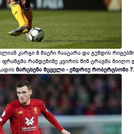
ლიან კარგი 8 მატჩი ჩაატარა და გუნდის რიგებშ
 ფრანგმა რამდენიმე კვირის წინ ტრავმა მიიღო 
გადის
მარცხენა მცველი - ენდრიუ რობერტსონი 7.