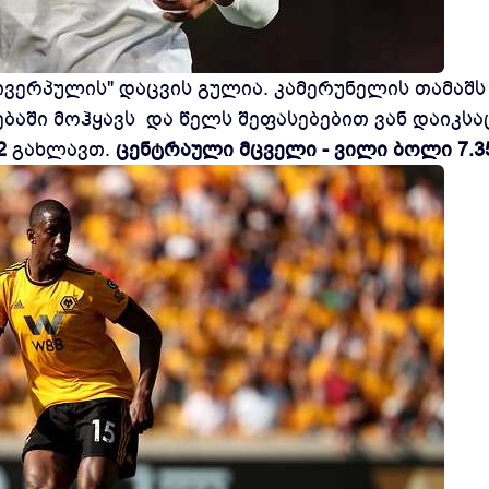
ივერპულის" დაცვის გულია. კამერუნელის თამაშს
აში მოჰყავს და წელს შეფასებებით ვან დაიკსაც
22
გახლავთ.
ცენტრაული მცველი - ვილი ბოლი 7.3